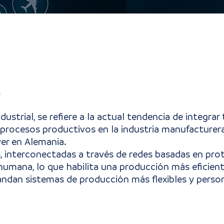
.0
ustrial, se refiere a la actual tendencia de integrar
s digitales y automatización en los procesos product
 procesos productivos en la industria manufacturera,
ver en Alemania.
es, interconectadas a través de redes basadas en pr
humana, lo que habilita una producción más eficien
dan sistemas de producción más flexibles y person