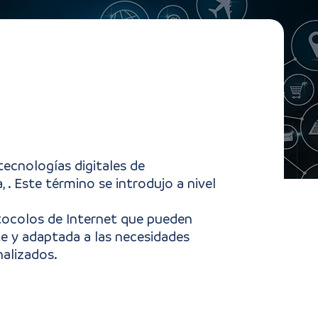
 tecnologías digitales de
ivos, mejorando eficiencia y
 . Este término se introdujo a nivel
otocolos de Internet que pueden
te y adaptada a las necesidades
alizados.