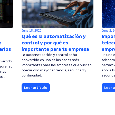
June 18, 2026
June 2, 
Qué es la automatización y
Impor
a
control y por qué es
telec
arlos
importante para tu empresa
empr
La automatización y control se ha
En una 
convertido en una de las bases más
telecom
nvertido
importantes para las empresas que buscan
herrami
jorar su
operar con mayor eficiencia, seguridad y
son la b
emas
continuidad.
segurida
s...
Leer artículo
Leer a