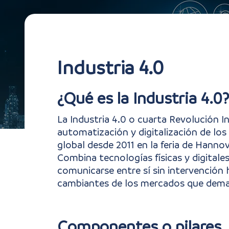
Industria 4.0
INDUSTRIA 4
¿Qué es la Industria 4.0?
La Industria 4.0 o cuarta Revolución Ind
La Industria 4.0 integra tecnología
automatización y digitalización de los
personalización.
global desde 2011 en la feria de Hanno
Combina tecnologías físicas y digital
comunicarse entre sí sin intervención 
cambiantes de los mercados que deman
Componentes o pilares