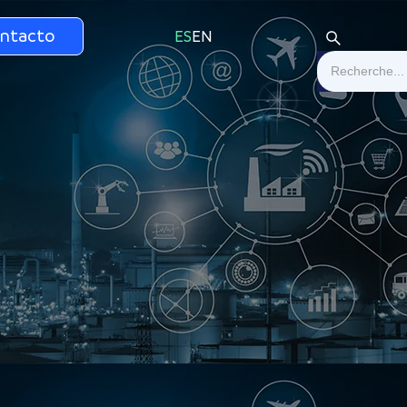
ntacto
ES
EN